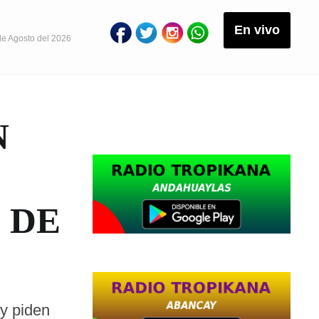
En vivo
de Agosto del 2026
N
 DE
 y piden