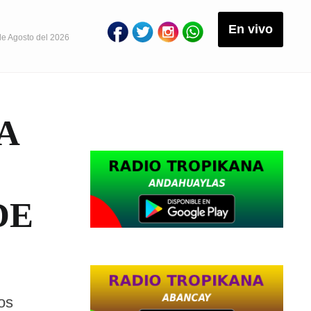
En vivo
de Agosto del 2026
A
DE
os